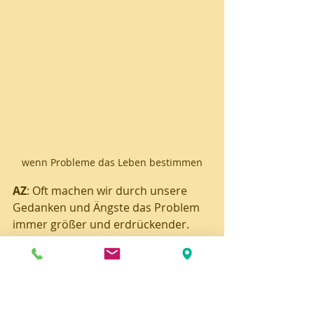
wenn Probleme das Leben bestimmen
AZ
: Oft machen wir durch unsere 
Gedanken und Ängste das Problem 
immer größer und erdrückender. 
Daher ist mein Rat, sich frühzeitig 
Hilfe zu holen (Freunde, Bekannte, 
neutrale Personen oder 
professionelle Hilfe), die Gedanken 
auszusprechen, auf Papier zu 